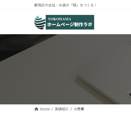
コ
ナ
都筑区の会社・お店の「顔」をつくる！
ン
ビ
テ
ゲ
ン
ー
ツ
シ
へ
ョ
ス
ン
キ
に
ッ
移
プ
動
Home
実績紹介
小売業